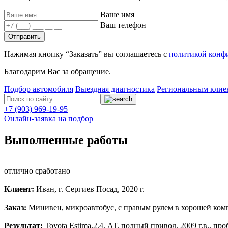
Ваше имя
Ваш телефон
Отправить
Нажимая кнопку “Заказать” вы соглашаетесь с
политикой конф
Благодарим Вас за обращение.
Подбор автомобиля
Выездная диагностика
Региональным клие
+7 (903) 969-19-95
Онлайн-заявка на подбор
Выполненные работы
отлично сработано
Клиент:
Иван, г. Сергиев Посад, 2020 г.
Заказ:
Минивен, микроавтобус, с правым рулем в хорошей комп
Результат:
Toyota Estima,2.4, АТ. полный привод. 2009 г.в., пр